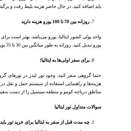
باید اضافه کنید. در حال حاضر هزینه بلیط رفت و برگشت از 4 میلیون تومان شروع می‌شود و تا 11 میلیون تومان نیز افزایش
روزانه بین 70 تا 100 یورو هزینه دارید
واحد پولی کشور ایتالیا، یورو می‌باشد. بهتر است برای سفر
یورو تبدیل کنید. روزانه به طور میانگین بین 30 تا 35 یورو باید برای هزینه خورد و خوراک بپردازید و حدودا بین 10 تا 15 یورو برای گشت و گذار و تفریح باید پرداخت کنید.
برای سفر اولی‌ها به ایتالیا!
حتما گروهی سفر کنید. وجود تور لیدر در تور‌های گروه
هزینه‌ها و راهنمایی استفاده از سیستم حمل و نقل در ای
مناطق دریاچه کومو و منطقه سیسیل را از دست ندهید. د
سوالات متداول تور ایتالیا
چه مدت قبل از سفر به ایتالیا برای خرید تور بای