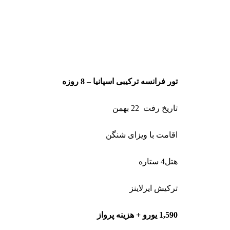
تور فرانسه ترکیبی اسپانیا – 8 روزه تور فرانسه ترکیبی با ایتالیا9 روزه
تاریخ رفت 22 بهمن تاریخ رفت 25 بهمن
اقامت با ویزای شنگن
هتل4 ستاره
ترکیش ایرلاینز
1,590 یورو + هزینه پرواز