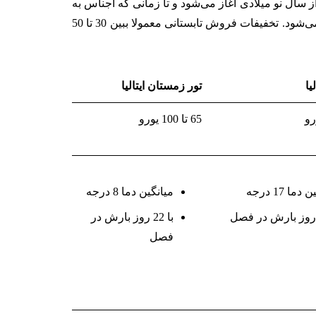
 سال نو میلادی آغاز می‌شود و تا زمانی که اجناس به
پایان برسد ادامه دارد (که معمولا تا اواسط فوریه ادامه دارد). فروش ویژه تابستان در ماه‌های ژوئیه و اوت (آگوست) شروع می‌شود. تخفیفات فروش تابستانی معمولا ببین 30 تا 50
یا
تور زمستان ایتالیا
65 تا 100 یورو
ما 17 درجه
میانگین دما 8 درجه
با 22 روز بارش در
فصل