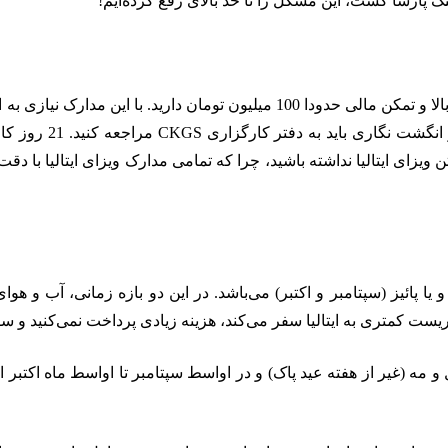
نگ پارسا گشت، این مشکل را تا حد بالای رفع کرده‌ایم!
برای دریافت ویزای ایتالیا، فقط نیاز به گردش حساب بالا و تمکن مالی حدودا 100 
ایتالیا مصاحبه ندارد
زای ایتالیا نداشته باشید، چرا که تمامی مدارک ویزای ایتالیا با دقت ب
) و یا پائیز (سپتامبر و اکتبر) می‌باشد. در این دو بازه زمانی، آب و ه
توریست کمتری به ایتالیا سفر می‌کند، هزینه زیادی پرداخت نمی‌کنید و 
 و مه (غیر از هفته عید پاک) و در اواسط سپتامبر تا اواسط ماه اکتبر 