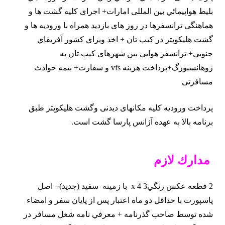
بليط هواپيمائي بین المللی امارات+ اجرای کلیه گشت ها و
هماهنگی ترانسفرها در روز های بازدید همراه با ورودیه ها و
گشت هلیکوپتر در کیپ تان + اخذ ويزاي كشور آفريقاي
جنوبي+ ترانسفر هوایی بین شهرهای کیپ تان به
ژوهانسبورگ+پرداخت هزینه vfs و سفارت+ بیمه حوادث
مسافرتی
پرداخت ورودیه کلیه مکانهای دیدنی وگشت هلیکوپتر طبق
برنامه بالا به عهده آژانس پارسا گشت است.
مدارك لازم
2 قطعه عكس رنگي3 x 4 با زمینه سفيد (جدید)+ اصل
پاسپورت با حداقل دو ماه اعتبار پس از پایان سفر و امضاء
شده توسط صاحب گذرنامه + معرفي نامه شغل مسافر در