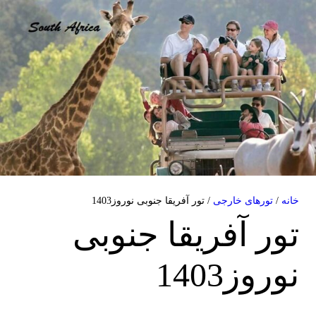
خانه
/
تورهای خارجی
/ تور آفریقا جنوبی نوروز1403
تور آفریقا جنوبی
نوروز1403