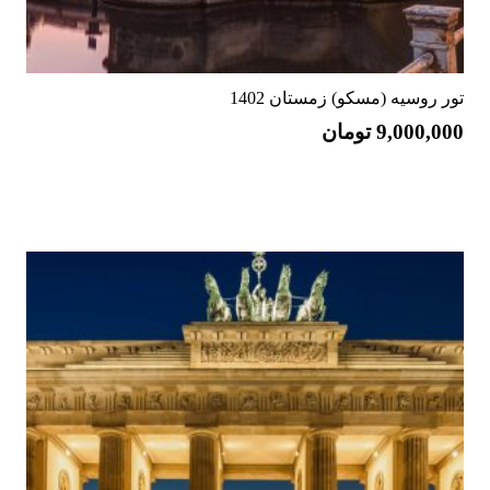
تور روسیه (مسکو) زمستان 1402
9,000,000
تومان
رزرو تور و تماس مشاورین