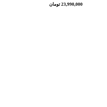
23,990,000
تومان
رزرو تور و تماس مشاورین